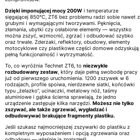
Dzięki imponującej mocy 200W
i temperaturze
sięgającej 850°C, ZT6 bez problemu radzi sobie nawet z
grubymi i wymagającymi tworzywami. Pęknięcia,
złamania, ubytki czy osłabione elementy — wszystko
można zszyć, wzmocnić, zgrzać i odbudować szybko
oraz trwale. Zderzaki, reflektory, obudowy, elementy
motocyklowe czy plastikowe części domowe odzyskują
pełną funkcjonalność i wytrzymałość.
To, co wyróżnia Technet ZT6, to
niezwykle
rozbudowany zestaw
, który daje pełną swobodę pracy
już od pierwszego uruchomienia. 1200 zszywek w 6
rodzajach, profile spoiwa, nierdzewne siatki, końcówki
typu „żelazko”, ucinaczki, metalowy nóż, taśmy
aluminiowe i gąbka ścierna sprawiają, że jedno
urządzenie zastępuje kilka narzędzi.
Możesz nie tylko
zszywać, ale także zgrzewać, wygładzać i
odbudowywać brakujące fragmenty plastiku.
Jeśli szukasz najmocniejszej zszywarki do plastiku z
kompletnym wyposażeniem i opcją zgrzewania oraz
odbudowy — właśnie ją znalazłeś!