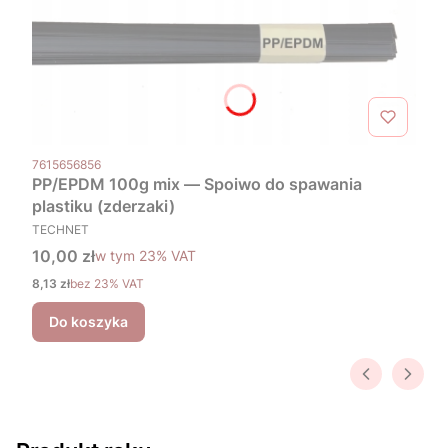
Kod produktu
7615656856
PP/EPDM 100g mix — Spoiwo do spawania
plastiku (zderzaki)
PRODUCENT
TECHNET
Cena brutto
10,00 zł
w tym %s VAT
w tym
23%
VAT
Cena netto
8,13 zł
bez 23% VAT
Do koszyka