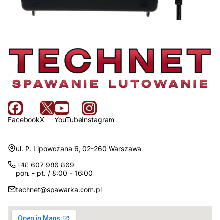
Facebook
X
YouTube
Instagram
Adres:
ul. P. Lipowczana 6, 02-260 Warszawa
+48 607 986 869
pon. - pt. / 8:00 - 16:00
technet@spawarka.com.pl