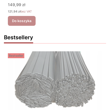
Cena
149,99 zł
Cena
121,94 zł
bez VAT
Do koszyka
Bestsellery
Bestseller