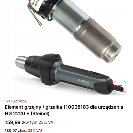
Kod produktu
17476274220
Element grzejny / grzałka 110038183 dla urządzenia
HG 2220 E (Steinel)
Cena brutto
159,99 zł
w tym %s VAT
w tym
23%
VAT
Cena netto
130,07 zł
bez 23% VAT