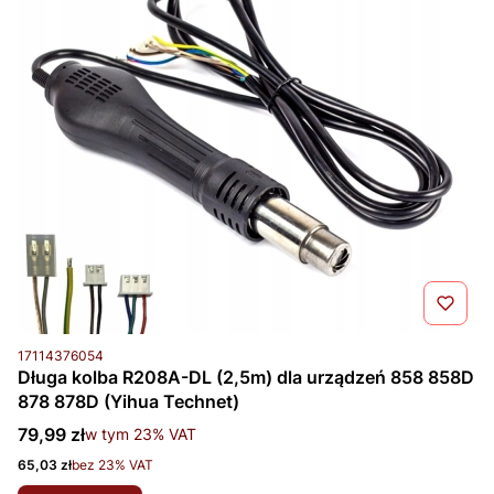
Kod produktu
17114376054
Długa kolba R208A-DL (2,5m) dla urządzeń 858 858D
878 878D (Yihua Technet)
Cena brutto
79,99 zł
w tym %s VAT
w tym
23%
VAT
Cena netto
65,03 zł
bez 23% VAT