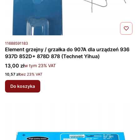
Kod produktu
11688591183
Element grzejny / grzałka do 907A dla urządzeń 936
937D 852D+ 878D 878 (Technet Yihua)
Cena brutto
13,00 zł
w tym %s VAT
w tym
23%
VAT
Cena netto
10,57 zł
bez 23% VAT
Do koszyka