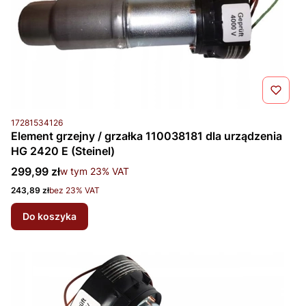
Kod produktu
17281534126
Element grzejny / grzałka 110038181 dla urządzenia
HG 2420 E (Steinel)
Cena brutto
299,99 zł
w tym %s VAT
w tym
23%
VAT
Cena netto
243,89 zł
bez 23% VAT
Do koszyka