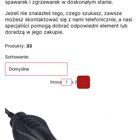
spawarek i zgrzewarek w doskonałym stanie.
Jeżeli nie znalazłeś tego, czego szukasz, zawsze
możesz skontaktować się z nami telefonicznie, a nasi
specjaliści pomogą dobrać odpowiedni element lub
doradzą w jego zakupie.
Produkty:
33
Lista produktów
Sortowanie:
Domyślne
Strona
z 2
Następne produkty