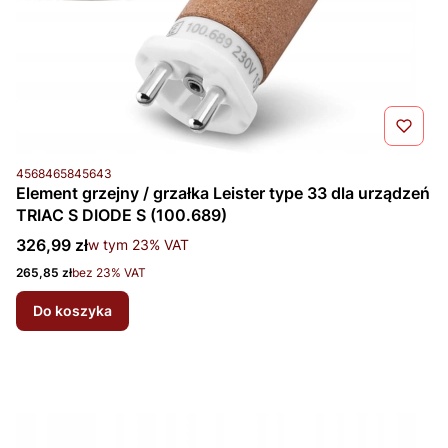
Kod produktu
4568465845643
Element grzejny / grzałka Leister type 33 dla urządzeń
TRIAC S DIODE S (100.689)
Cena brutto
326,99 zł
w tym %s VAT
w tym
23%
VAT
Cena netto
265,85 zł
bez 23% VAT
Do koszyka