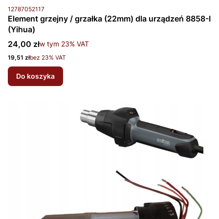
Kod produktu
12787052117
Element grzejny / grzałka (22mm) dla urządzeń 8858-I
(Yihua)
Cena brutto
24,00 zł
w tym %s VAT
w tym
23%
VAT
Cena netto
19,51 zł
bez 23% VAT
Do koszyka