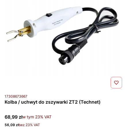
Kod produktu
17308673667
Kolba / uchwyt do zszywarki ZT2 (Technet)
Cena brutto
68,99 zł
w tym %s VAT
w tym
23%
VAT
Cena netto
56,09 zł
bez 23% VAT