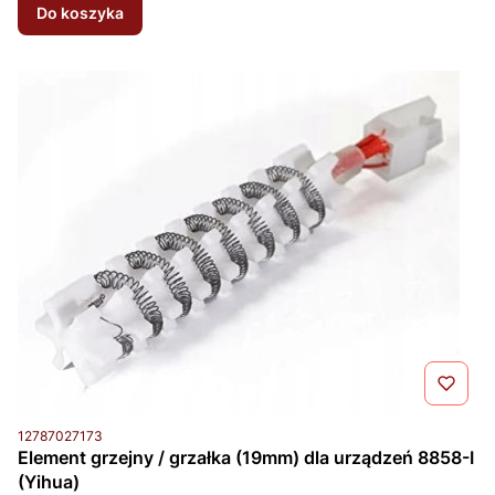
Do koszyka
Kod produktu
12787027173
Element grzejny / grzałka (19mm) dla urządzeń 8858-I
(Yihua)