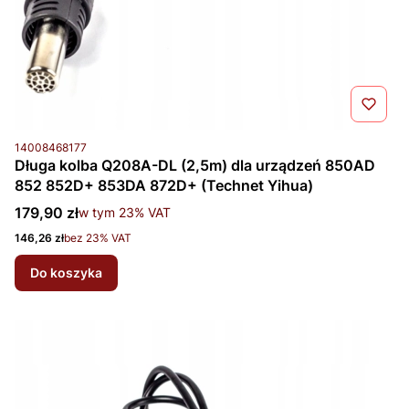
Kod produktu
14008468177
Długa kolba Q208A-DL (2,5m) dla urządzeń 850AD
852 852D+ 853DA 872D+ (Technet Yihua)
Cena brutto
179,90 zł
w tym %s VAT
w tym
23%
VAT
Cena netto
146,26 zł
bez 23% VAT
Do koszyka