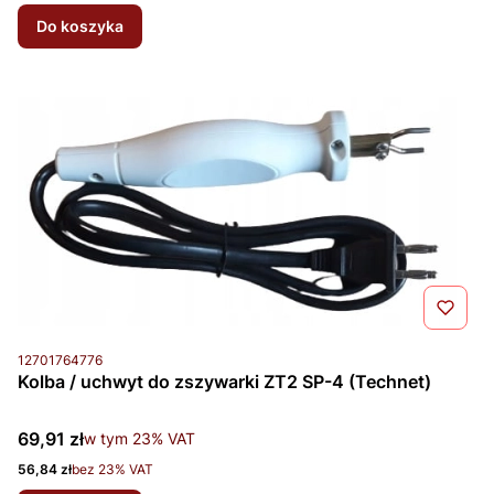
Do koszyka
Kod produktu
12701764776
Kolba / uchwyt do zszywarki ZT2 SP-4 (Technet)
Cena brutto
69,91 zł
w tym %s VAT
w tym
23%
VAT
Cena netto
56,84 zł
bez 23% VAT