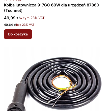
17150214941
Kolba lutownicza 917GC 60W dla urządzeń 8786D
(Technet)
Cena brutto
49,99 zł
w tym %s VAT
w tym
23%
VAT
Cena netto
40,64 zł
bez 23% VAT
Do koszyka