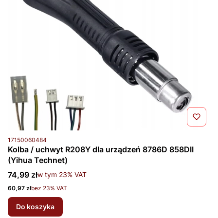
Kod produktu
17150060484
Kolba / uchwyt R208Y dla urządzeń 8786D 858DII
(Yihua Technet)
Cena brutto
74,99 zł
w tym %s VAT
w tym
23%
VAT
Cena netto
60,97 zł
bez 23% VAT
Do koszyka