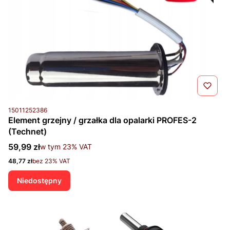
Kod produktu
15011252386
Element grzejny / grzałka dla opalarki PROFES-2
(Technet)
Cena brutto
59,99 zł
w tym %s VAT
w tym
23%
VAT
Cena netto
48,77 zł
bez 23% VAT
Niedostępny