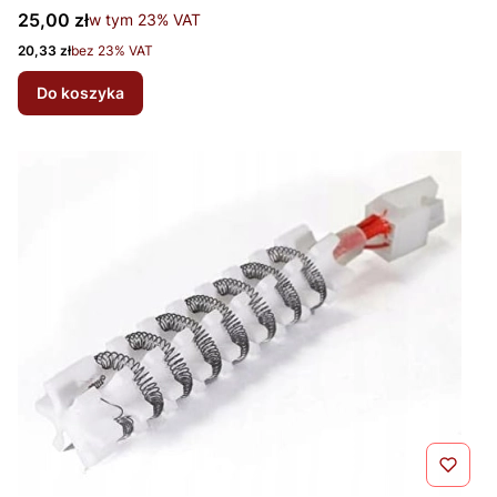
Cena brutto
25,00 zł
w tym %s VAT
w tym
23%
VAT
Cena netto
20,33 zł
bez 23% VAT
Do koszyka