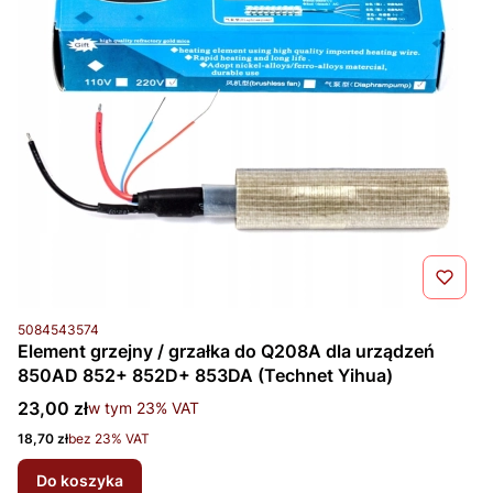
Kod produktu
5084543574
Element grzejny / grzałka do Q208A dla urządzeń
850AD 852+ 852D+ 853DA (Technet Yihua)
Cena brutto
23,00 zł
w tym %s VAT
w tym
23%
VAT
Cena netto
18,70 zł
bez 23% VAT
Do koszyka