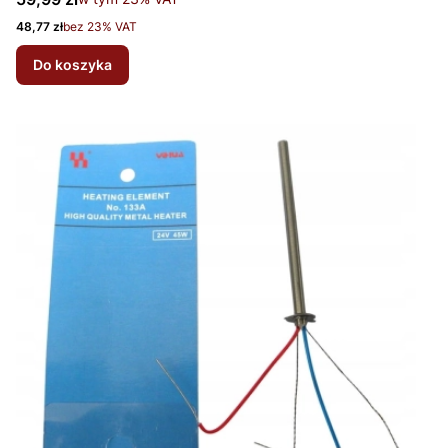
Cena netto
48,77 zł
bez 23% VAT
Do koszyka