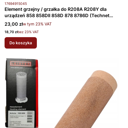
Kod produktu
17694915045
Element grzejny / grzałka do R208A R208Y dla
urządzeń 858 858DII 858D 878 8786D (Technet
Yihua)
Cena brutto
23,00 zł
w tym %s VAT
w tym
23%
VAT
Cena netto
18,70 zł
bez 23% VAT
Do koszyka