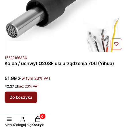
Kod produktu
16522166336
Kolba / uchwyt Q208F dla urządzenia 706 (Yihua)
Cena brutto
51,99 zł
w tym %s VAT
w tym
23%
VAT
Cena netto
42,27 zł
bez 23% VAT
Do koszyka
Produkty w koszyku: 0. Zobacz szczegóły
Menu
Zaloguj się
Koszyk