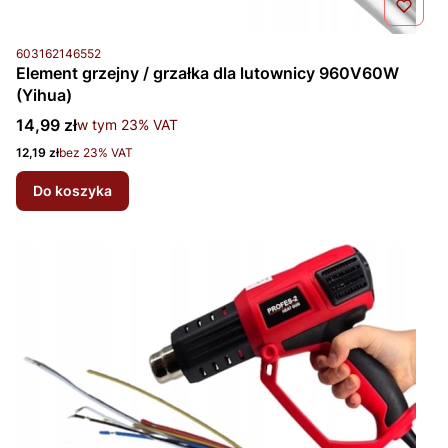
Kod produktu
603162146552
Element grzejny / grzałka dla lutownicy 960V60W
(Yihua)
Cena brutto
14,99 zł
w tym %s VAT
w tym
23%
VAT
Cena netto
12,19 zł
bez 23% VAT
Do koszyka