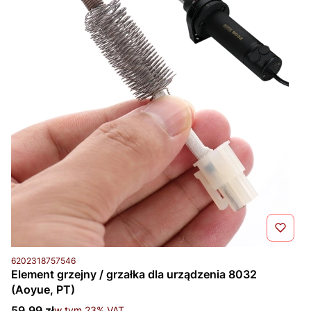
Kod produktu
6202318757546
Element grzejny / grzałka dla urządzenia 8032
(Aoyue, PT)
Cena brutto
59,99 zł
w tym %s VAT
w tym
23%
VAT