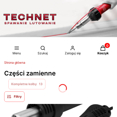
Produkty 
Otwórz wyszukiwarkę
Menu
Szukaj
Zaloguj się
Koszyk
Strona główna
Części zamienne
Kompletne kolby
13
Filtry