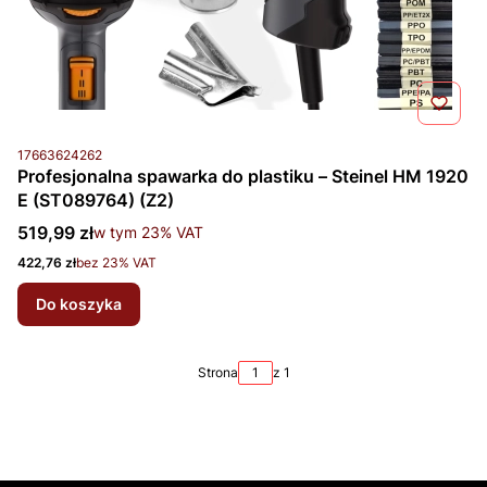
Kod produktu
17663624262
Profesjonalna spawarka do plastiku – Steinel HM 1920
E (ST089764) (Z2)
Cena brutto
519,99 zł
w tym %s VAT
w tym
23%
VAT
Cena netto
422,76 zł
bez 23% VAT
Do koszyka
Strona
z 1