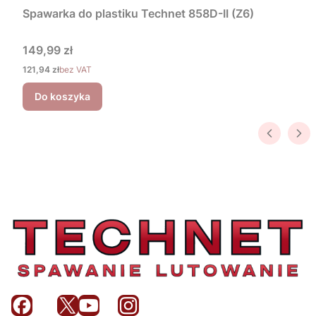
Spawarka do plastiku Technet 858D-II (Z6)
Cena
149,99 zł
Cena
121,94 zł
bez VAT
Do koszyka