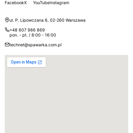
Facebook
X
YouTube
Instagram
Adres:
ul. P. Lipowczana 6, 02-260 Warszawa
+48 607 986 869
pon. - pt. / 8:00 - 16:00
technet@spawarka.com.pl