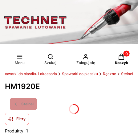
Produkty 
Otwórz wyszukiwarkę
Menu
Szukaj
Zaloguj się
Koszyk
Spawarki do plastiku i akcesoria
Spawarki do plastiku
Ręczne
Steinel
HM1920E
Steinel
Filtry
Produkty:
1