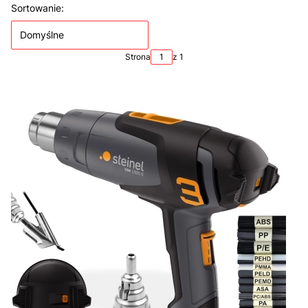
Lista produktów
Sortowanie:
Domyślne
Strona
z 1