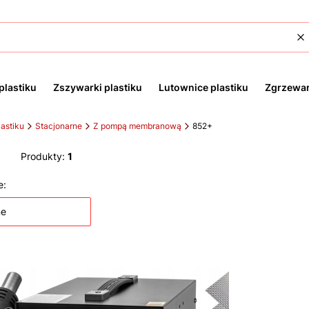
W
plastiku
Zszywarki plastiku
Lutownice plastiku
Zgrzewar
astiku
Stacjonarne
Z pompą membranową
852+
Produkty:
1
 produktów
e:
ne