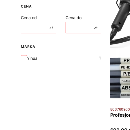
CENA
Cena od
Cena do
zł
zł
MARKA
Marka
1
Yihua
Kod produkt
80376090
Profesjo
Cena bru