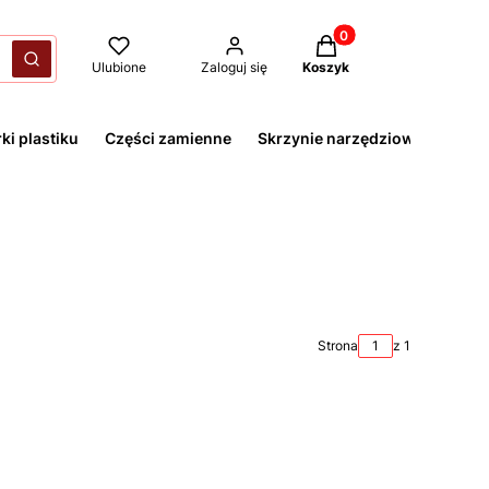
Produkty w koszyku: 
yczyść
Szukaj
Ulubione
Zaloguj się
Koszyk
ki plastiku
Części zamienne
Skrzynie narzędziowe
Strona
z 1