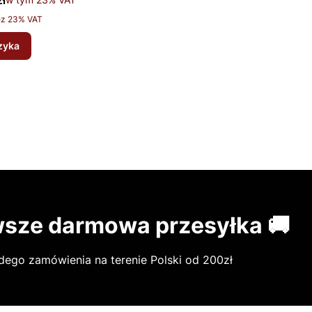
ł
ez 23% VAT
zyka
sze darmowa przesyłka 🚚
dego zamówienia na terenie Polski od 200zł