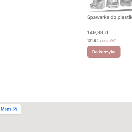
Spawarka do plastik
Cena
149,99 zł
Cena
121,94 zł
bez VAT
Do koszyka