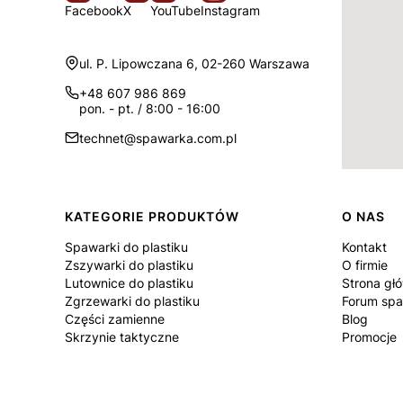
Facebook
X
YouTube
Instagram
Adres:
ul. P. Lipowczana 6, 02-260 Warszawa
+48 607 986 869
pon. - pt. / 8:00 - 16:00
technet@spawarka.com.pl
Linki w stopce
KATEGORIE PRODUKTÓW
O NAS
Spawarki do plastiku
Kontakt
Zszywarki do plastiku
O firmie
Lutownice do plastiku
Strona gł
Zgrzewarki do plastiku
Forum spa
Części zamienne
Blog
Skrzynie taktyczne
Promocje