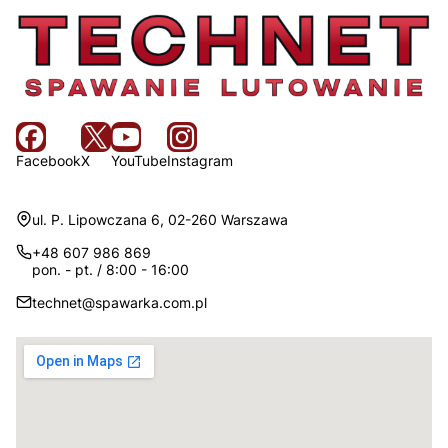
Facebook
X
YouTube
Instagram
Adres:
ul. P. Lipowczana 6, 02-260 Warszawa
+48 607 986 869
pon. - pt. / 8:00 - 16:00
technet@spawarka.com.pl