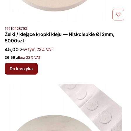
Kod produktu
16519428793
Żelki / klejące kropki kleju — Niskolepkie Ø12mm,
5000szt
Cena brutto
45,00 zł
w tym %s VAT
w tym
23%
VAT
Cena netto
36,59 zł
bez 23% VAT
Do koszyka