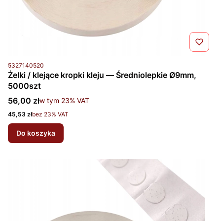
Kod produktu
5327140520
Żelki / klejące kropki kleju — Średniolepkie Ø9mm,
5000szt
Cena brutto
56,00 zł
w tym %s VAT
w tym
23%
VAT
Cena netto
45,53 zł
bez 23% VAT
Do koszyka