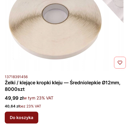
Kod produktu
13718391456
Żelki / klejące kropki kleju — Średniolepkie Ø12mm,
8000szt
Cena brutto
49,99 zł
w tym %s VAT
w tym
23%
VAT
Cena netto
40,64 zł
bez 23% VAT
Do koszyka