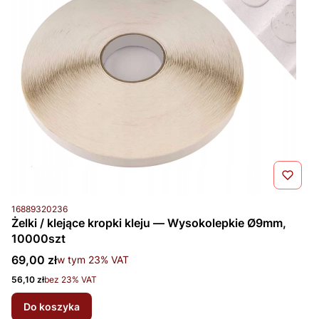
Kod produktu
16889320236
Żelki / klejące kropki kleju — Wysokolepkie Ø9mm,
10000szt
Cena brutto
69,00 zł
w tym %s VAT
w tym
23%
VAT
Cena netto
56,10 zł
bez 23% VAT
Do koszyka