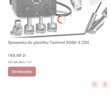
Spawarka do plastiku Technet 858D-II (Z6)
Cena
149,99 zł
Cena
121,94 zł
bez VAT
Do koszyka