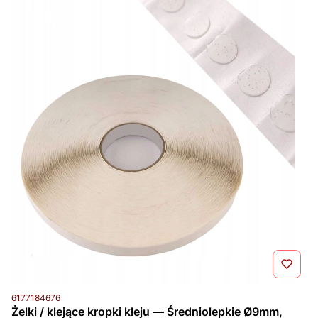
Kod produktu
6177184676
Żelki / klejące kropki kleju — Średniolepkie Ø9mm,