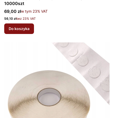
10000szt
Cena brutto
69,00 zł
w tym %s VAT
w tym
23%
VAT
Cena netto
56,10 zł
bez 23% VAT
Do koszyka