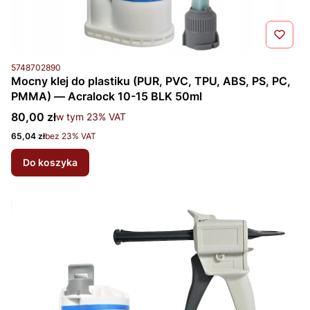
Kod produktu
5748702890
Mocny klej do plastiku (PUR, PVC, TPU, ABS, PS, PC,
PMMA) — Acralock 10-15 BLK 50ml
Cena brutto
80,00 zł
w tym %s VAT
w tym
23%
VAT
Cena netto
65,04 zł
bez 23% VAT
Do koszyka