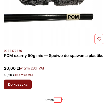
Kod produktu
9033177356
POM czarny 50g mix — Spoiwo do spawania plastiku
Cena brutto
20,00 zł
w tym %s VAT
w tym
23%
VAT
Cena netto
16,26 zł
bez 23% VAT
Do koszyka
Strona
z 1