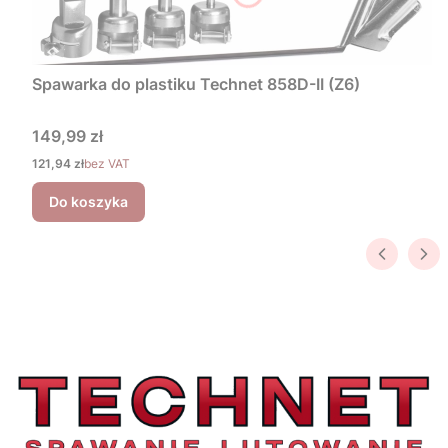
Spawarka do plastiku Technet 858D-II (Z6)
Cena
149,99 zł
Cena
121,94 zł
bez VAT
Do koszyka