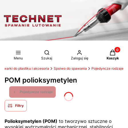
Produkty 
Otwórz wyszukiwarkę
Menu
Szukaj
Zaloguj się
Koszyk
pawarki do plastiku i akcesoria
Spoiwo do spawania
Pojedyncze rodzaje
POM polioksymetylen
Pojedyncze rodzaje
Filtry
Polioksymetylen (POM)
to tworzywo sztuczne o
wysokiej wytrzymałości mechanicznej, stabilności