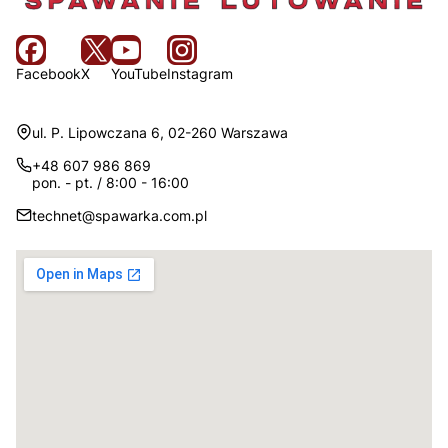
Facebook
X
YouTube
Instagram
Adres:
ul. P. Lipowczana 6, 02-260 Warszawa
+48 607 986 869
pon. - pt. / 8:00 - 16:00
technet@spawarka.com.pl