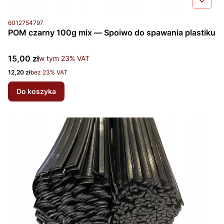
Kod produktu
6012754797
POM czarny 100g mix — Spoiwo do spawania plastiku
Cena brutto
15,00 zł
w tym %s VAT
w tym
23%
VAT
Cena netto
12,20 zł
bez 23% VAT
Do koszyka