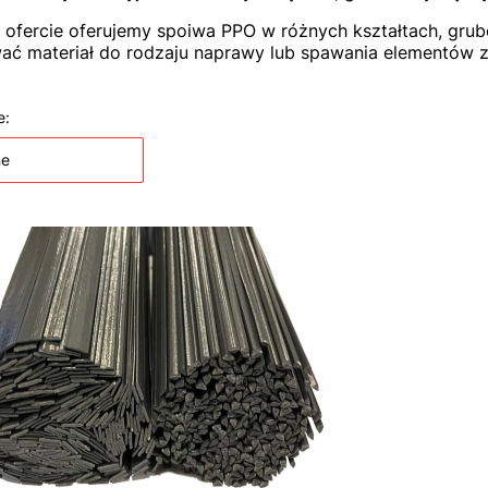
 ofercie oferujemy spoiwa PPO w różnych kształtach, grubo
ć materiał do rodzaju naprawy lub spawania elementów 
 produktów
e:
ne