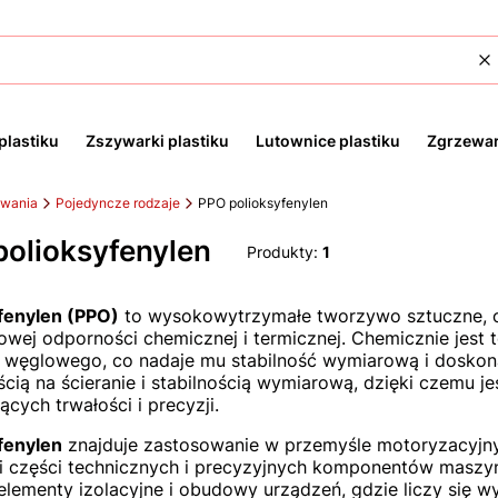
W
plastiku
Zszywarki plastiku
Lutownice plastiku
Zgrzewar
awania
Pojedyncze rodzaje
PPO polioksyfenylen
olioksyfenylen
Produkty:
1
fenylen (PPO)
to wysokowytrzymałe tworzywo sztuczne, op
owej odporności chemicznej i termicznej. Chemicznie jest 
 węglowego, co nadaje mu stabilność wymiarową i doskon
cią na ścieranie i stabilnością wymiarową, dzięki czemu 
cych trwałości i precyzji.
fenylen
znajduje zastosowanie w przemyśle motoryzacyjny
i części technicznych i precyzyjnych komponentów maszyn.
 elementy izolacyjne i obudowy urządzeń, gdzie liczy się 