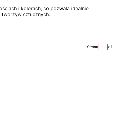
ściach i kolorach, co pozwala idealnie
z tworzyw sztucznych.
Strona
z 1