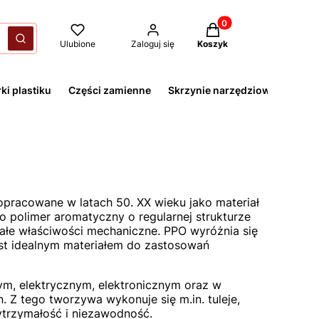
Produkty w koszyku: 
yczyść
Szukaj
Ulubione
Zaloguj się
Koszyk
ki plastiku
Części zamienne
Skrzynie narzędziowe
racowane w latach 50. XX wieku jako materiał
to polimer aromatyczny o regularnej strukturze
ałe właściwości mechaniczne. PPO wyróżnia się
jest idealnym materiałem do zastosowań
m, elektrycznym, elektronicznym oraz w
 Z tego tworzywa wykonuje się m.in. tuleje,
wytrzymałość i niezawodność.