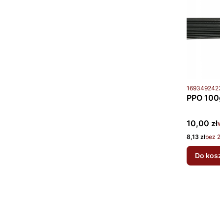
Kod produkt
169349242
PPO 100g
Cena bru
10,00 zł
Cena netto
8,13 zł
bez 
Do kos