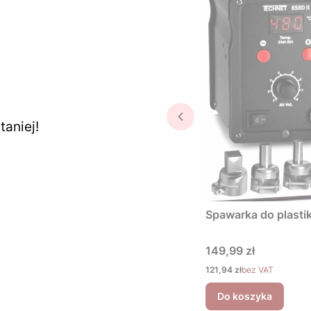
aniej!
Spawarka do plastik
Cena
149,99 zł
Cena
121,94 zł
bez VAT
Do koszyka