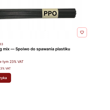
u
33
 mix — Spoiwo do spawania plastiku
tto
w tym %s VAT
w tym
23%
VAT
23% VAT
zyka