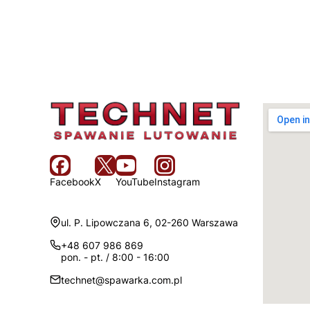
Facebook
X
YouTube
Instagram
Adres:
ul. P. Lipowczana 6, 02-260 Warszawa
+48 607 986 869
pon. - pt. / 8:00 - 16:00
technet@spawarka.com.pl