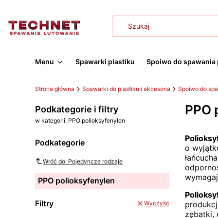
Menu
Spawarki plastiku
Spoiwo do spawania 
Strona główna
Spawarki do plastiku i akcesoria
Spoiwo do sp
PPO p
Podkategorie i filtry
w kategorii: PPO polioksyfenylen
Polioksy
Podkategorie
o wyjątk
łańcucha
Wróć do: Pojedyncze rodzaje
odpornoś
wymagają
PPO polioksyfenylen
Polioksy
Filtry
produkcj
Wyczyść
zębatki,