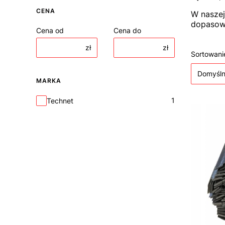
CENA
W naszej
dopasowa
Cena od
Cena do
zł
zł
Lista
Sortowani
Domyśl
MARKA
Marka
1
Technet