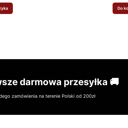
zyka
Do k
sze darmowa przesyłka 🚚
dego zamówienia na terenie Polski od 200zł