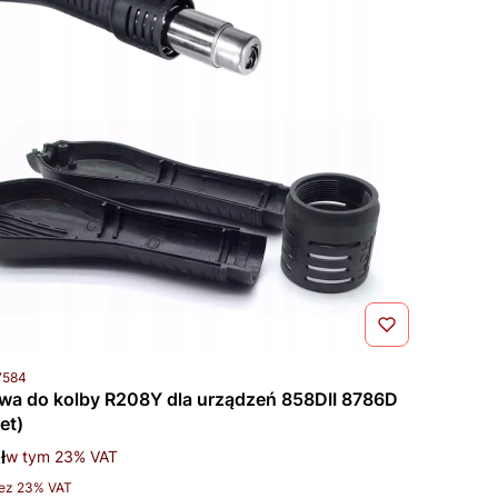
uktu
7584
a do kolby R208Y dla urządzeń 858DII 8786D
et)
rutto
ł
w tym %s VAT
w tym
23%
VAT
to
ez 23% VAT