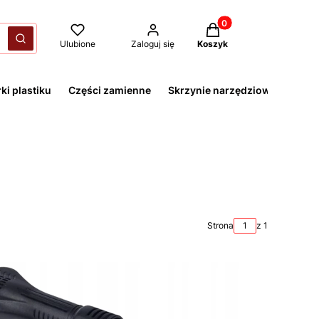
Produkty w koszyku: 
yczyść
Szukaj
Ulubione
Zaloguj się
Koszyk
ki plastiku
Części zamienne
Skrzynie narzędziowe
Strona
z 1