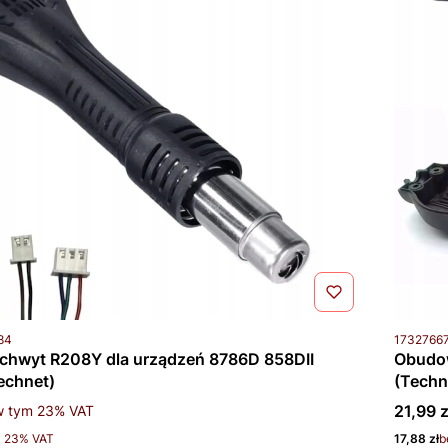
u
Kod prod
84
1732766
uchwyt R208Y dla urządzeń 8786D 858DII
Obudow
echnet)
(Techn
tto
Cena b
 tym %s VAT
21,99 z
w tym
23%
VAT
Cena net
z 23% VAT
17,88 zł
b