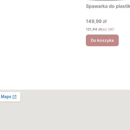
Spawarka do plastik
Cena
149,99 zł
Cena
121,94 zł
bez VAT
Do koszyka