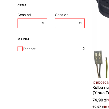
CENA
Cena od
Cena do
zł
zł
MARKA
Marka
2
Technet
Kod produkt
171500604
Kolba / 
(Yihua T
Cena bru
74,99 zł
w
Cena netto
60,97 zł
be