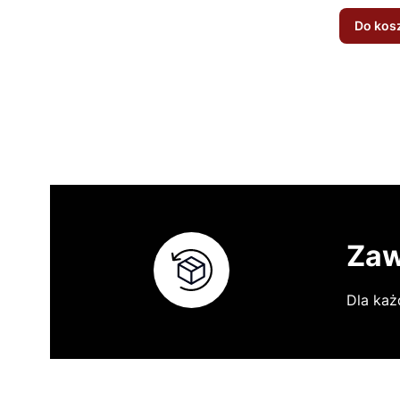
Do kos
Zaw
Dla każ