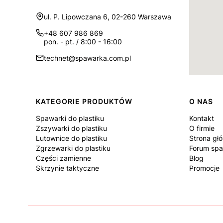
Adres:
ul. P. Lipowczana 6, 02-260 Warszawa
+48 607 986 869
pon. - pt. / 8:00 - 16:00
technet@spawarka.com.pl
Linki w stopce
KATEGORIE PRODUKTÓW
O NAS
Spawarki do plastiku
Kontakt
Zszywarki do plastiku
O firmie
Lutownice do plastiku
Strona gł
Zgrzewarki do plastiku
Forum spa
Części zamienne
Blog
Skrzynie taktyczne
Promocje