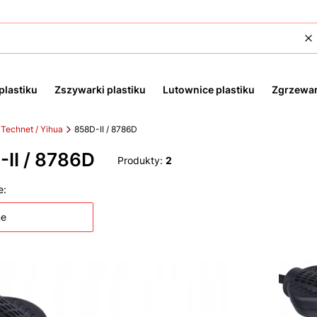
W
plastiku
Zszywarki plastiku
Lutownice plastiku
Zgrzewar
Technet / Yihua
858D-II / 8786D
II / 8786D
Produkty:
2
 produktów
e:
ne