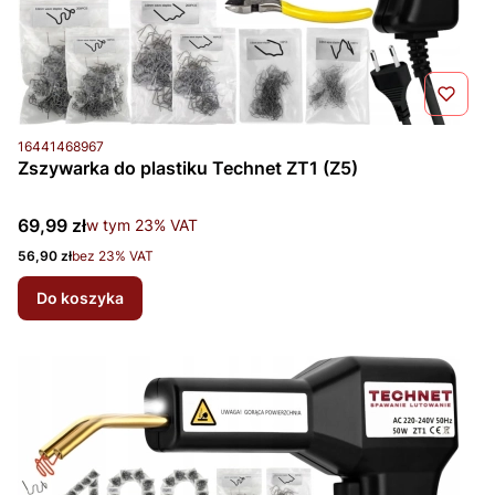
Kod produktu
16441468967
Zszywarka do plastiku Technet ZT1 (Z5)
Cena brutto
69,99 zł
w tym %s VAT
w tym
23%
VAT
Cena netto
56,90 zł
bez 23% VAT
Do koszyka