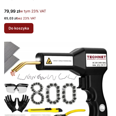
Cena brutto
79,99 zł
w tym %s VAT
w tym
23%
VAT
Cena netto
65,03 zł
bez 23% VAT
Do koszyka