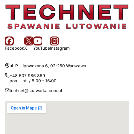
Facebook
X
YouTube
Instagram
Adres:
ul. P. Lipowczana 6, 02-260 Warszawa
+48 607 986 869
pon. - pt. / 8:00 - 16:00
technet@spawarka.com.pl