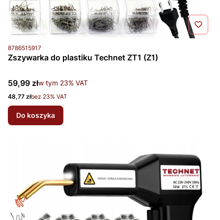
Kod produktu
8786515917
Zszywarka do plastiku Technet ZT1 (Z1)
Cena brutto
59,99 zł
w tym %s VAT
w tym
23%
VAT
Cena netto
48,77 zł
bez 23% VAT
Do koszyka