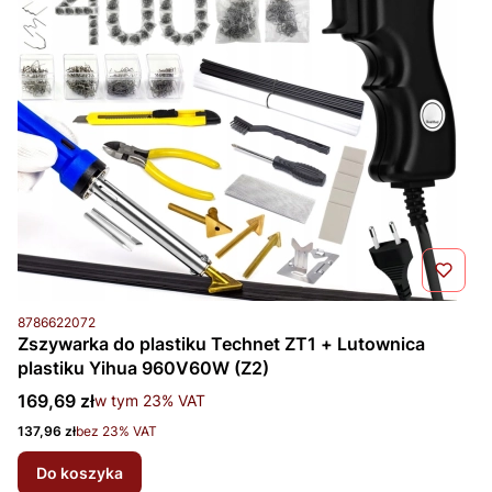
Kod produktu
8786622072
Zszywarka do plastiku Technet ZT1 + Lutownica
plastiku Yihua 960V60W (Z2)
Cena brutto
169,69 zł
w tym %s VAT
w tym
23%
VAT
Cena netto
137,96 zł
bez 23% VAT
Do koszyka