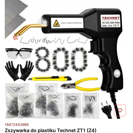
Kod produktu
16472443689
Zszywarka do plastiku Technet ZT1 (Z4)