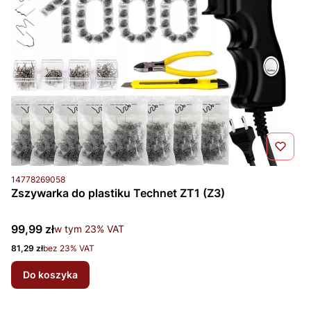
Kod produktu
14778269058
Zszywarka do plastiku Technet ZT1 (Z3)
Cena brutto
99,99 zł
w tym %s VAT
w tym
23%
VAT
Cena netto
81,29 zł
bez 23% VAT
Do koszyka