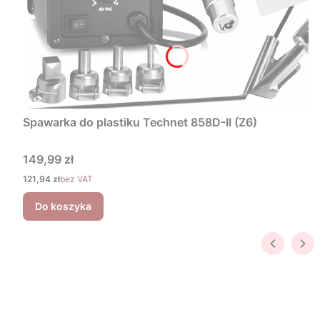
Spawarka do plastiku Technet 858D-II (Z6)
Cena
149,99 zł
Cena
121,94 zł
bez VAT
Do koszyka