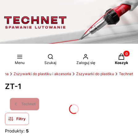
Produkty 
Otwórz wyszukiwarkę
Menu
Szukaj
Zaloguj się
Koszyk
łówna
Zszywarki do plastiku i akcesoria
Zszywarki do plastiku
Technet
ZT-1
Technet
Filtry
Produkty:
5