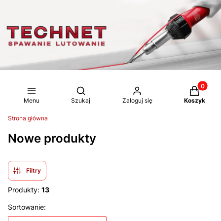
Produkty 
Otwórz wyszukiwarkę
Menu
Szukaj
Zaloguj się
Koszyk
Strona główna
Nowe produkty
Filtry
Produkty:
13
Lista produktów
Sortowanie: