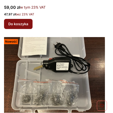
Cena brutto
59,00 zł
w tym %s VAT
w tym
23%
VAT
Cena netto
47,97 zł
bez 23% VAT
Do koszyka
Nowość