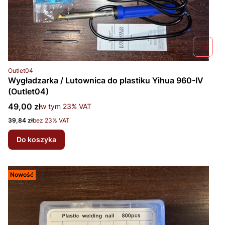
Kod produktu
Outlet04
Wygładzarka / Lutownica do plastiku Yihua 960-IV
(Outlet04)
Cena brutto
49,00 zł
w tym %s VAT
w tym
23%
VAT
Cena netto
39,84 zł
bez 23% VAT
Do koszyka
Nowość