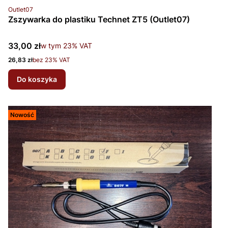
Kod produktu
Outlet07
Zszywarka do plastiku Technet ZT5 (Outlet07)
Cena brutto
33,00 zł
w tym %s VAT
w tym
23%
VAT
Cena netto
26,83 zł
bez 23% VAT
Do koszyka
Nowość