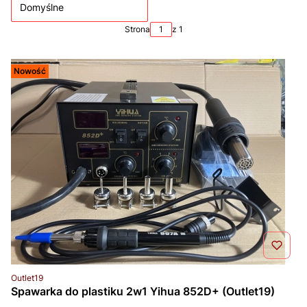
Domyślne
Strona
z 1
Nowość
Kod produktu
Outlet19
Spawarka do plastiku 2w1 Yihua 852D+ (Outlet19)