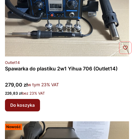
Kod produktu
Outlet14
Spawarka do plastiku 2w1 Yihua 706 (Outlet14)
Cena brutto
279,00 zł
w tym %s VAT
w tym
23%
VAT
Cena netto
226,83 zł
bez 23% VAT
Do koszyka
Nowość