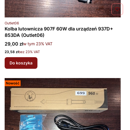
Kod produktu
Outlet06
Kolba lutownicza 907F 60W dla urządzeń 937D+
853DA (Outlet06)
Cena brutto
29,00 zł
w tym %s VAT
w tym
23%
VAT
Cena netto
23,58 zł
bez 23% VAT
Do koszyka
Nowość