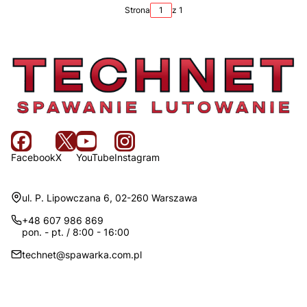
Strona
z 1
Facebook
X
YouTube
Instagram
Adres:
ul. P. Lipowczana 6, 02-260 Warszawa
+48 607 986 869
pon. - pt. / 8:00 - 16:00
technet@spawarka.com.pl