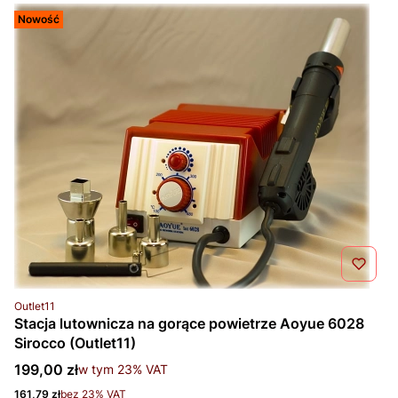
Nowość
Kod produktu
Outlet11
Stacja lutownicza na gorące powietrze Aoyue 6028
Sirocco (Outlet11)
Cena brutto
199,00 zł
w tym %s VAT
w tym
23%
VAT
Cena netto
161,79 zł
bez 23% VAT