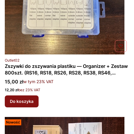
Kod produktu
Outlet02
Zszywki do zszywania plastiku — Organizer + Zestaw
800szt. (RS16, RS18, RS26, RS28, RS38, RS46,
RS238, RS246) (Outlet02)
Cena brutto
15,00 zł
w tym %s VAT
w tym
23%
VAT
Cena netto
12,20 zł
bez 23% VAT
Do koszyka
Nowość