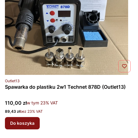
Kod produktu
Outlet13
Spawarka do plastiku 2w1 Technet 878D (Outlet13)
Cena brutto
110,00 zł
w tym %s VAT
w tym
23%
VAT
Cena netto
89,43 zł
bez 23% VAT
Do koszyka