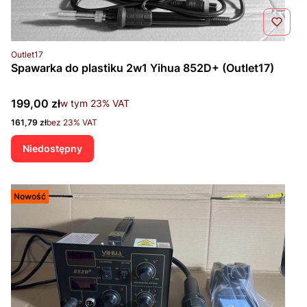
Kod produktu
Outlet17
Spawarka do plastiku 2w1 Yihua 852D+ (Outlet17)
Cena brutto
199,00 zł
w tym %s VAT
w tym
23%
VAT
Cena netto
161,79 zł
bez 23% VAT
Niedostępny
Nowość