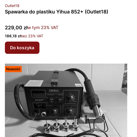
Kod produktu
Outlet18
Spawarka do plastiku Yihua 852+ (Outlet18)
Cena brutto
229,00 zł
w tym %s VAT
w tym
23%
VAT
Cena netto
186,18 zł
bez 23% VAT
Do koszyka
Nowość