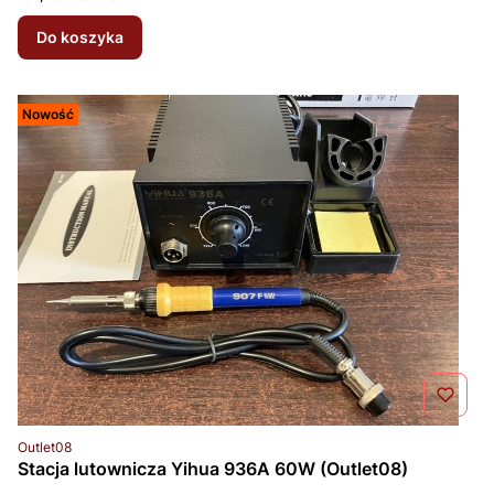
Do koszyka
Nowość
Kod produktu
Outlet08
Stacja lutownicza Yihua 936A 60W (Outlet08)