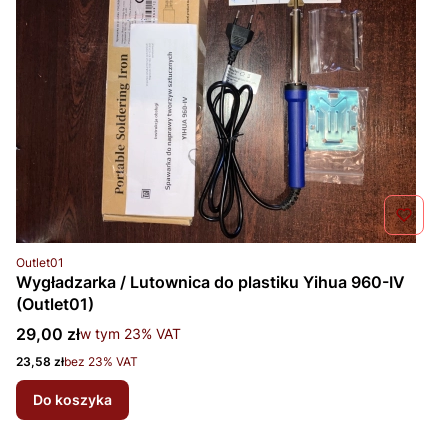
Kod produktu
Outlet01
Wygładzarka / Lutownica do plastiku Yihua 960-IV
(Outlet01)
Cena brutto
29,00 zł
w tym %s VAT
w tym
23%
VAT
Cena netto
23,58 zł
bez 23% VAT
Do koszyka