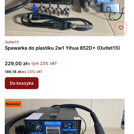
Kod produktu
Outlet15
Spawarka do plastiku 2w1 Yihua 852D+ (Outlet15)
Cena brutto
229,00 zł
w tym %s VAT
w tym
23%
VAT
Cena netto
186,18 zł
bez 23% VAT
Do koszyka
Nowość