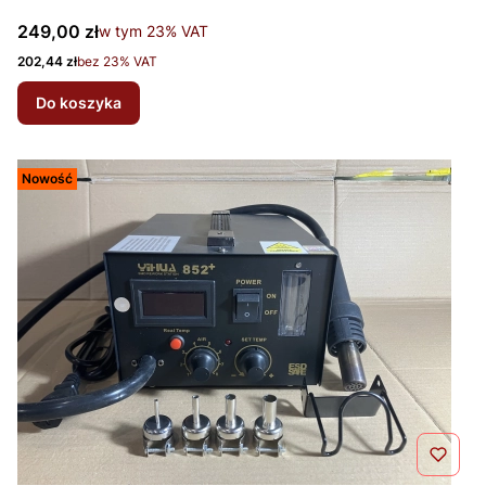
Cena brutto
249,00 zł
w tym %s VAT
w tym
23%
VAT
Cena netto
202,44 zł
bez 23% VAT
Do koszyka
Nowość