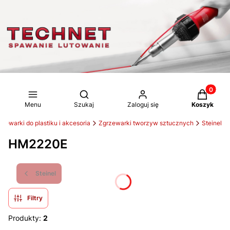
Produkty 
Otwórz wyszukiwarkę
Menu
Szukaj
Zaloguj się
Koszyk
rzewarki do plastiku i akcesoria
Zgrzewarki tworzyw sztucznych
Steinel
HM2220E
Steinel
Filtry
Produkty:
2