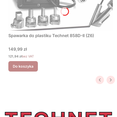
Spawarka do plastiku Technet 858D-II (Z6)
Cena
149,99 zł
Cena
121,94 zł
bez VAT
Do koszyka