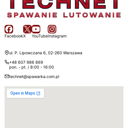
Facebook
X
YouTube
Instagram
Adres:
ul. P. Lipowczana 6, 02-260 Warszawa
+48 607 986 869
pon. - pt. / 8:00 - 16:00
technet@spawarka.com.pl