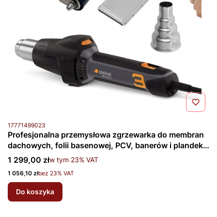
Kod produktu
17771499023
Profesjonalna przemysłowa zgrzewarka do membran
dachowych, folii basenowej, PCV, banerów i plandek
— Steinel HM2220E (Z3)
Cena brutto
1 299,00 zł
w tym %s VAT
w tym
23%
VAT
Cena netto
1 056,10 zł
bez 23% VAT
Do koszyka