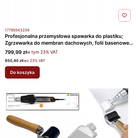
Kod produktu
17765543239
Profesjonalna przemysłowa spawarka do plastiku;
Zgrzewarka do membran dachowych, folii basenowej,
PCV, banerów i plandek — Steinel HM2220E (Z1)
Cena brutto
799,99 zł
w tym %s VAT
w tym
23%
VAT
Cena netto
650,40 zł
bez 23% VAT
Do koszyka