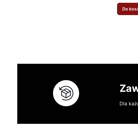
Do kos
Zaw
Dla każ