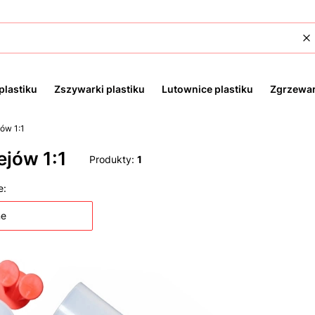
W
plastiku
Zszywarki plastiku
Lutownice plastiku
Zgrzewar
jów 1:1
ejów 1:1
Produkty:
1
 produktów
e:
ne