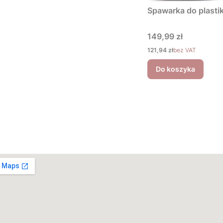
Spawarka do plastik
Cena
149,99 zł
Cena
121,94 zł
bez VAT
Do koszyka