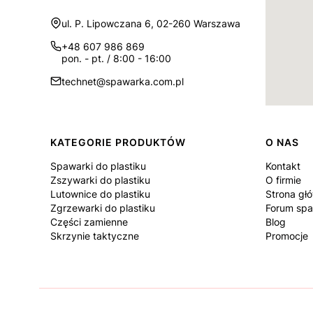
Adres:
ul. P. Lipowczana 6, 02-260 Warszawa
+48 607 986 869
pon. - pt. / 8:00 - 16:00
technet@spawarka.com.pl
Linki w stopce
KATEGORIE PRODUKTÓW
O NAS
Spawarki do plastiku
Kontakt
Zszywarki do plastiku
O firmie
Lutownice do plastiku
Strona gł
Zgrzewarki do plastiku
Forum spa
Części zamienne
Blog
Skrzynie taktyczne
Promocje