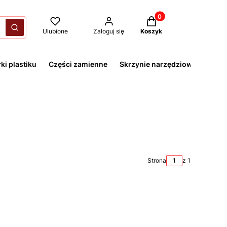
Produkty w koszyku: 
yczyść
Szukaj
Ulubione
Zaloguj się
Koszyk
ki plastiku
Części zamienne
Skrzynie narzędziowe
Strona
z 1