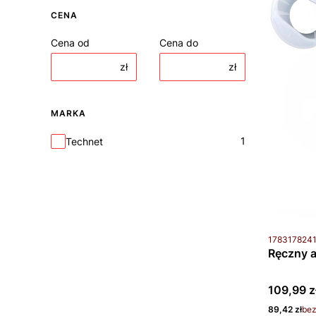
CENA
Cena od
Cena do
zł
zł
MARKA
Marka
1
Technet
Kod produkt
178317824
Ręczny a
Cena bru
109,99 z
Cena netto
89,42 zł
be