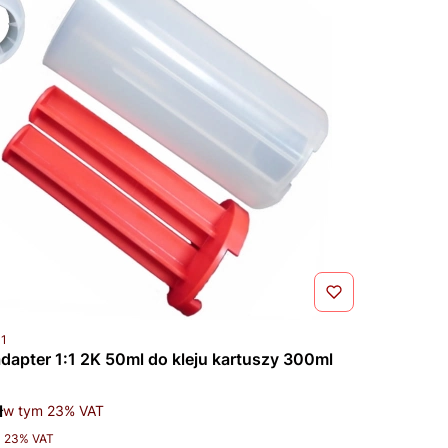
u
11
dapter 1:1 2K 50ml do kleju kartuszy 300ml
tto
ł
w tym %s VAT
w tym
23%
VAT
z 23% VAT