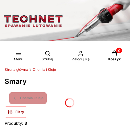
Produkty 
Otwórz wyszukiwarkę
Menu
Szukaj
Zaloguj się
Koszyk
Strona główna
Chemia i Kleje
Smary
Chemia i Kleje
Filtry
Produkty:
3