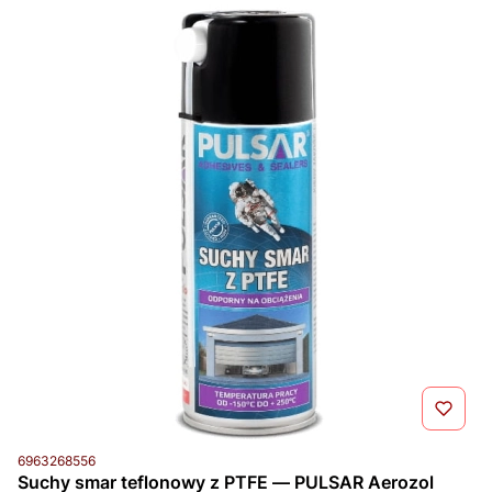
Kod produktu
6963268556
Suchy smar teflonowy z PTFE — PULSAR Aerozol