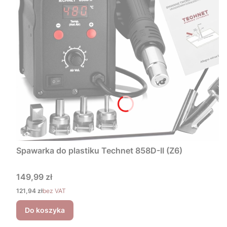
Spawarka do plastiku Technet 858D-II (Z6)
Cena
149,99 zł
Cena
121,94 zł
bez VAT
Do koszyka