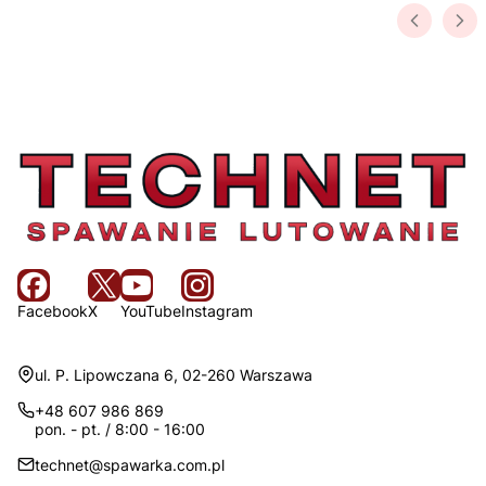
Facebook
X
YouTube
Instagram
Adres:
ul. P. Lipowczana 6, 02-260 Warszawa
+48 607 986 869
pon. - pt. / 8:00 - 16:00
technet@spawarka.com.pl