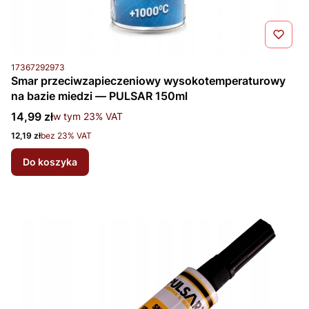
Kod produktu
17367292973
Smar przeciwzapieczeniowy wysokotemperaturowy
na bazie miedzi — PULSAR 150ml
Cena brutto
14,99 zł
w tym %s VAT
w tym
23%
VAT
Cena netto
12,19 zł
bez 23% VAT
Do koszyka