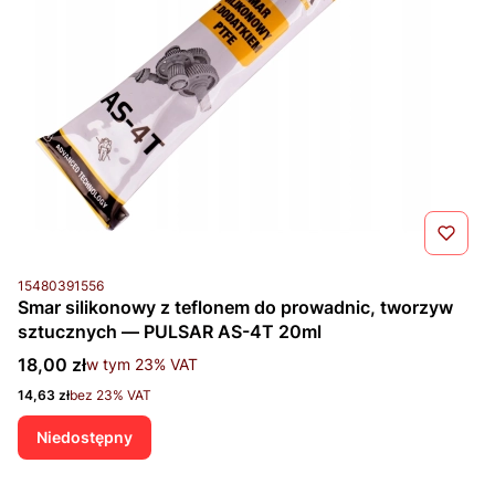
Kod produktu
15480391556
Smar silikonowy z teflonem do prowadnic, tworzyw
sztucznych — PULSAR AS-4T 20ml
Cena brutto
18,00 zł
w tym %s VAT
w tym
23%
VAT
Cena netto
14,63 zł
bez 23% VAT
Niedostępny