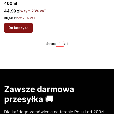
400ml
Cena brutto
44,99 zł
w tym %s VAT
w tym
23%
VAT
Cena netto
36,58 zł
bez 23% VAT
Do koszyka
Strona
z 1
Zawsze darmowa
przesyłka 🚚
Dla każdego zamówienia na terenie Polski od 200zł