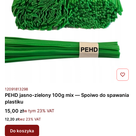
Kod produktu
12091813298
PEHD jasno-zielony 100g mix — Spoiwo do spawania
plastiku
Cena brutto
15,00 zł
w tym %s VAT
w tym
23%
VAT
Cena netto
12,20 zł
bez 23% VAT
Do koszyka