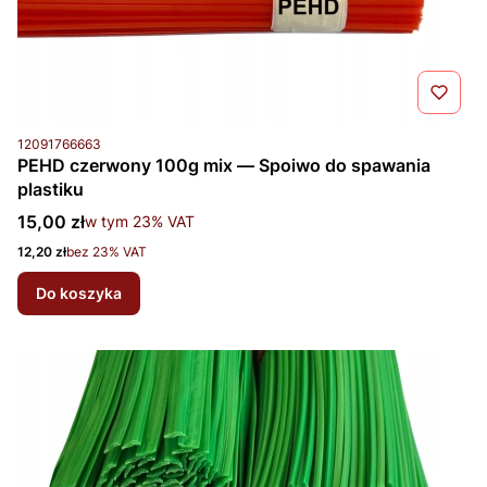
Kod produktu
12091766663
PEHD czerwony 100g mix — Spoiwo do spawania
plastiku
Cena brutto
15,00 zł
w tym %s VAT
w tym
23%
VAT
Cena netto
12,20 zł
bez 23% VAT
Do koszyka