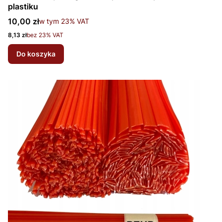
plastiku
Cena brutto
10,00 zł
w tym %s VAT
w tym
23%
VAT
Cena netto
8,13 zł
bez 23% VAT
Do koszyka