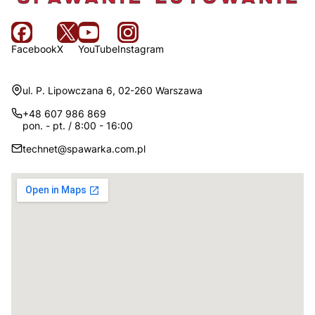
Facebook
X
YouTube
Instagram
Adres:
ul. P. Lipowczana 6, 02-260 Warszawa
+48 607 986 869
pon. - pt. / 8:00 - 16:00
technet@spawarka.com.pl