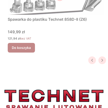
Spawarka do plastiku Technet 858D-II (Z6)
Cena
149,99 zł
Cena
121,94 zł
bez VAT
Do koszyka