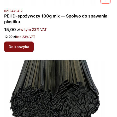
Kod produktu
6212449417
PEHD-spożywczy 100g mix — Spoiwo do spawania
plastiku
Cena brutto
15,00 zł
w tym %s VAT
w tym
23%
VAT
Cena netto
12,20 zł
bez 23% VAT
Do koszyka