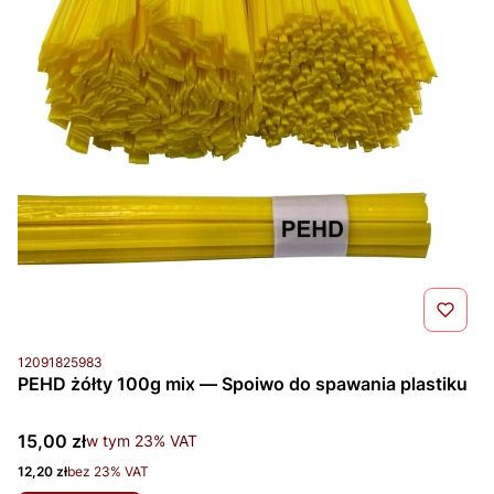
Kod produktu
12091825983
PEHD żółty 100g mix — Spoiwo do spawania plastiku
Cena brutto
15,00 zł
w tym %s VAT
w tym
23%
VAT
Cena netto
12,20 zł
bez 23% VAT