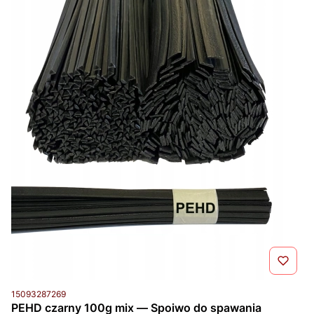
Kod produktu
15093287269
PEHD czarny 100g mix — Spoiwo do spawania