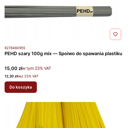
Kod produktu
6278460955
PEHD szary 100g mix — Spoiwo do spawania plastiku
Cena brutto
15,00 zł
w tym %s VAT
w tym
23%
VAT
Cena netto
12,20 zł
bez 23% VAT
Do koszyka