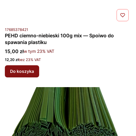
Kod produktu
17685378421
PEHD ciemno-niebieski 100g mix — Spoiwo do
spawania plastiku
Cena brutto
15,00 zł
w tym %s VAT
w tym
23%
VAT
Cena netto
12,20 zł
bez 23% VAT
Do koszyka