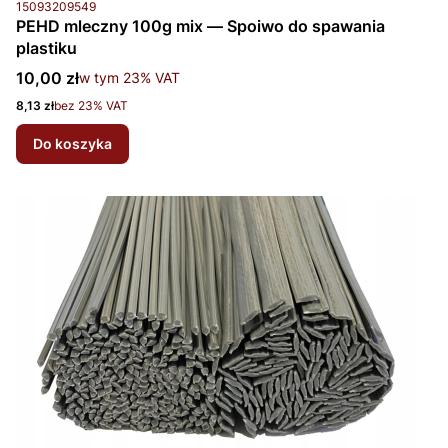
Kod produktu
15093209549
PEHD mleczny 100g mix — Spoiwo do spawania
plastiku
Cena brutto
10,00 zł
w tym %s VAT
w tym
23%
VAT
Cena netto
8,13 zł
bez 23% VAT
Do koszyka