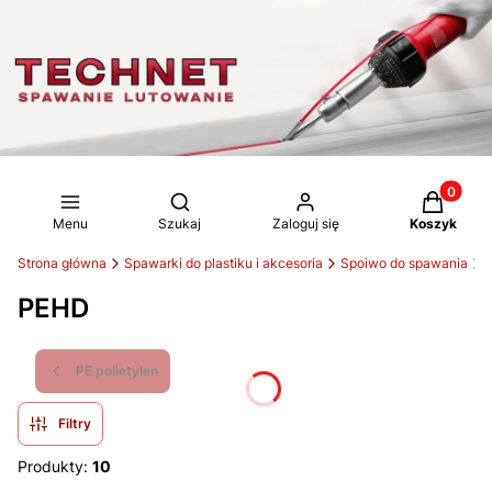
Produkty 
Otwórz wyszukiwarkę
Menu
Szukaj
Zaloguj się
Koszyk
Strona główna
Spawarki do plastiku i akcesoria
Spoiwo do spawania
PEHD
PE polietylen
Filtry
Produkty:
10