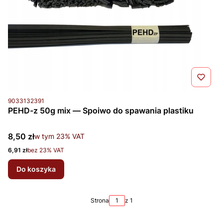
Kod produktu
9033132391
PEHD-z 50g mix — Spoiwo do spawania plastiku
Cena brutto
8,50 zł
w tym %s VAT
w tym
23%
VAT
Cena netto
6,91 zł
bez 23% VAT
Do koszyka
Strona
z 1