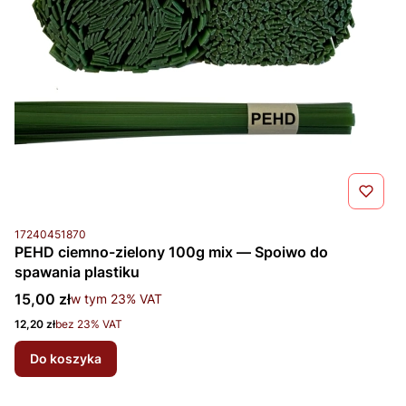
Kod produktu
17240451870
PEHD ciemno-zielony 100g mix — Spoiwo do
spawania plastiku
Cena brutto
15,00 zł
w tym %s VAT
w tym
23%
VAT
Cena netto
12,20 zł
bez 23% VAT
Do koszyka