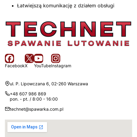
Łatwiejszą komunikację z działem obsługi
Facebook
X
YouTube
Instagram
Adres:
ul. P. Lipowczana 6, 02-260 Warszawa
+48 607 986 869
pon. - pt. / 8:00 - 16:00
technet@spawarka.com.pl