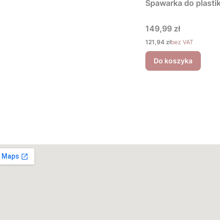
Spawarka do plastik
Cena
149,99 zł
Cena
121,94 zł
bez VAT
Do koszyka