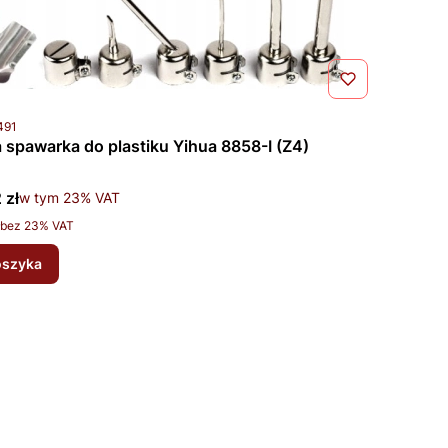
uktu
491
 spawarka do plastiku Yihua 8858-I (Z4)
rutto
 zł
w tym %s VAT
w tym
23%
VAT
to
bez 23% VAT
oszyka