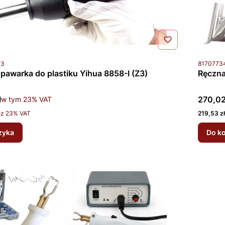
u
Kod prod
43
8170773
pawarka do plastiku Yihua 8858-I (Z3)
Ręczna
tto
Cena b
ł
w tym %s VAT
270,02
w tym
23%
VAT
Cena net
ez 23% VAT
219,53 zł
zyka
Do k