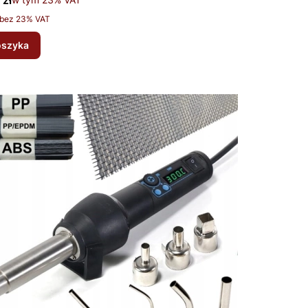
 zł
to
bez 23% VAT
oszyka