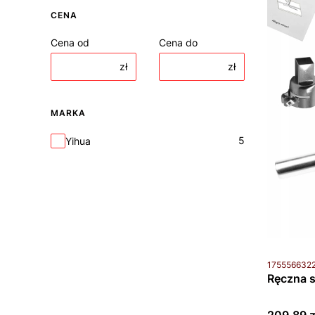
CENA
Cena od
Cena do
zł
zł
MARKA
Marka
5
Yihua
Kod produkt
175556632
Ręczna s
Cena bru