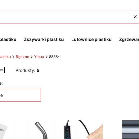
W
plastiku
Zszywarki plastiku
Lutownice plastiku
Zgrzewar
astiku
Ręczne
Yihua
8858-I
-I
Produkty:
5
 produktów
e:
ne