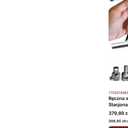
Kod produkt
175557498
Ręczna s
Stacjona
Cena bru
379,89 z
Cena netto
308,85 zł
b