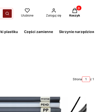
Produkty w koszyku: 
yczyść
Szukaj
Ulubione
Zaloguj się
Koszyk
ki plastiku
Części zamienne
Skrzynie narzędziowe
Strona
z 1