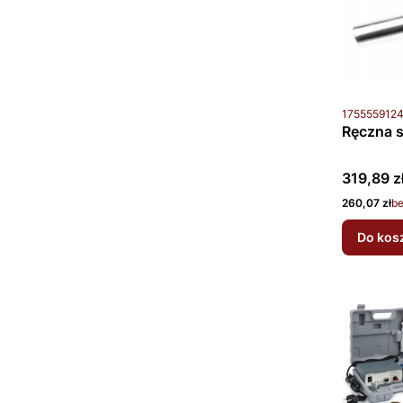
Kod produkt
175555912
Ręczna s
Cena bru
319,89 z
Cena netto
260,07 zł
b
Do kos