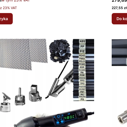
ł
279,89
Cena net
z 23% VAT
227,55 zł
zyka
Do k