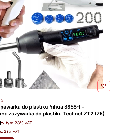
u
33
pawarka do plastiku Yihua 8858-I +
rna zszywarka do plastiku Technet ZT2 (Z5)
tto
ł
w tym %s VAT
w tym
23%
VAT
ez 23% VAT