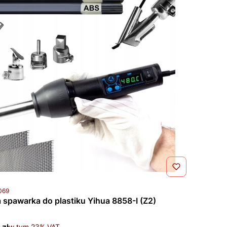
uktu
069
 spawarka do plastiku Yihua 8858-I (Z2)
rutto
w tym %s VAT
w tym
23%
VAT