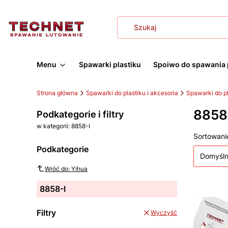
Menu
Spawarki plastiku
Spoiwo do spawania 
Strona główna
Spawarki do plastiku i akcesoria
Spawarki do pl
8858
Podkategorie i filtry
w kategorii: 8858-I
Lista
Sortowani
Podkategorie
Domyśl
Wróć do: Yihua
8858-I
Filtry
Wyczyść