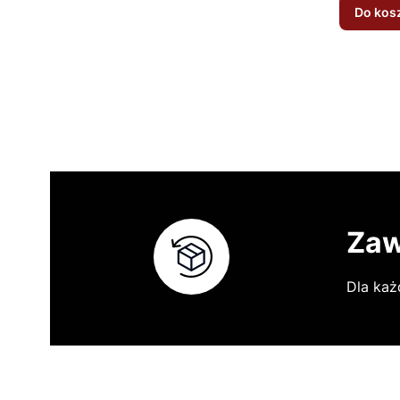
Do kos
Zaw
Dla każ