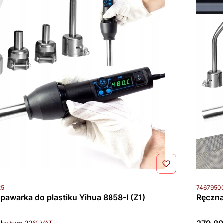
u
Kod prod
25
7467950
pawarka do plastiku Yihua 8858-I (Z1)
Ręczna
tto
Cena b
w tym %s VAT
w tym
23%
VAT