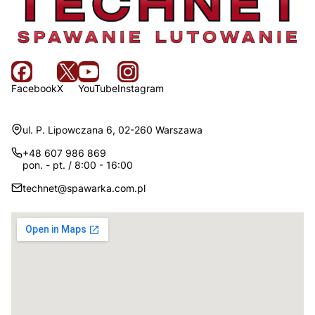
Facebook
X
YouTube
Instagram
Adres:
ul. P. Lipowczana 6, 02-260 Warszawa
+48 607 986 869
pon. - pt. / 8:00 - 16:00
technet@spawarka.com.pl