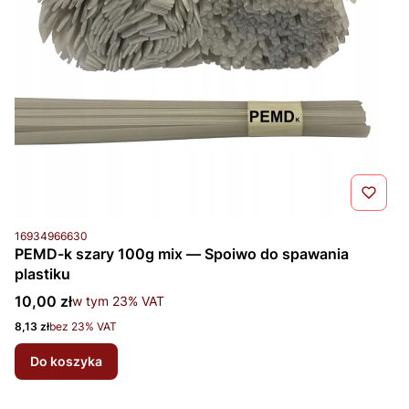
Kod produktu
16934966630
PEMD-k szary 100g mix — Spoiwo do spawania
plastiku
Cena brutto
10,00 zł
w tym %s VAT
w tym
23%
VAT
Cena netto
8,13 zł
bez 23% VAT
Do koszyka