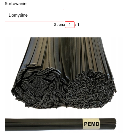
Lista produktów
Sortowanie:
Domyślne
Strona
z 1