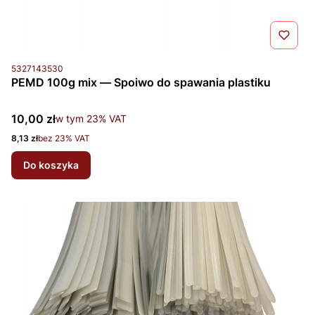
Kod produktu
5327143530
PEMD 100g mix — Spoiwo do spawania plastiku
Cena brutto
10,00 zł
w tym %s VAT
w tym
23%
VAT
Cena netto
8,13 zł
bez 23% VAT
Do koszyka