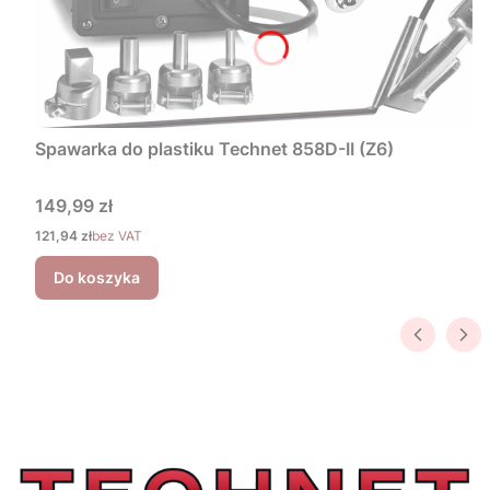
Spawarka do plastiku Technet 858D-II (Z6)
Cena
149,99 zł
Cena
121,94 zł
bez VAT
Do koszyka