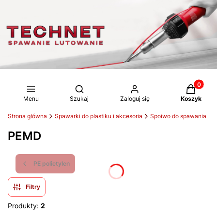
Produkty 
Otwórz wyszukiwarkę
Menu
Szukaj
Zaloguj się
Koszyk
Strona główna
Spawarki do plastiku i akcesoria
Spoiwo do spawania
PEMD
PE polietylen
Filtry
Produkty:
2