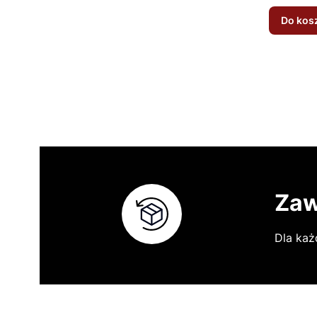
Do kos
Zaw
Dla każ