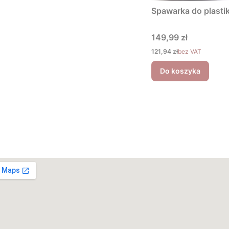
Spawarka do plastik
Cena
149,99 zł
Cena
121,94 zł
bez VAT
Do koszyka