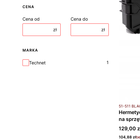
CENA
Cena od
Cena do
zł
zł
MARKA
Marka
1
Technet
Kod produkt
51-511 BL
Hermety
na sprzę
Cena bru
129,00 z
Cena netto
104,88 zł
b