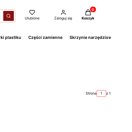
Produkty w koszyku: 
yczyść
Szukaj
Ulubione
Zaloguj się
Koszyk
ki plastiku
Części zamienne
Skrzynie narzędziowe
Strona
z 1