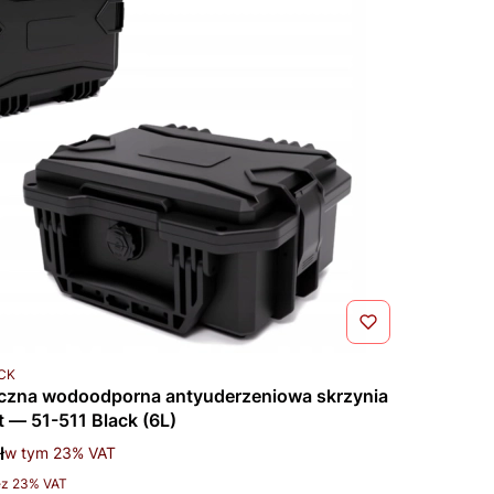
u
ACK
czna wodoodporna antyuderzeniowa skrzynia
t — 51-511 Black (6L)
tto
ł
w tym %s VAT
w tym
23%
VAT
ez 23% VAT