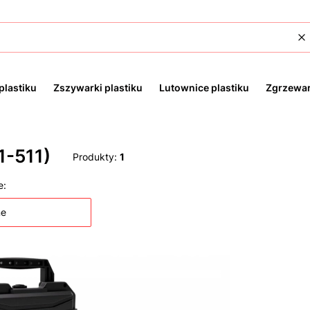
W
plastiku
Zszywarki plastiku
Lutownice plastiku
Zgrzewar
1-511)
Produkty:
1
 produktów
e:
ne