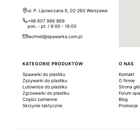
Adres:
ul. P. Lipowczana 6, 02-260 Warszawa
+48 607 986 869
pon. - pt. / 8:00 - 16:00
technet@spawarka.com.pl
Linki w stopce
KATEGORIE PRODUKTÓW
O NAS
Spawarki do plastiku
Kontakt
Zszywarki do plastiku
O firmie
Lutownice do plastiku
Strona gł
Zgrzewarki do plastiku
Forum spa
Części zamienne
Blog
Skrzynie taktyczne
Promocje