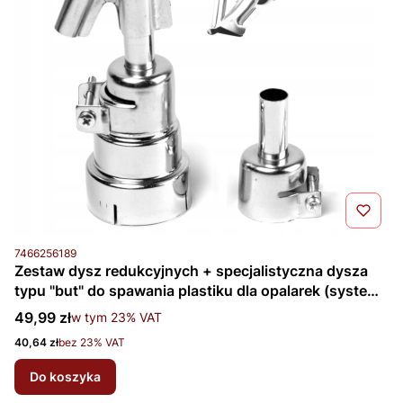
Kod produktu
7466256189
Zestaw dysz redukcyjnych + specjalistyczna dysza
typu "but" do spawania plastiku dla opalarek (system
Ø35mm)
Cena brutto
49,99 zł
w tym %s VAT
w tym
23%
VAT
Cena netto
40,64 zł
bez 23% VAT
Do koszyka