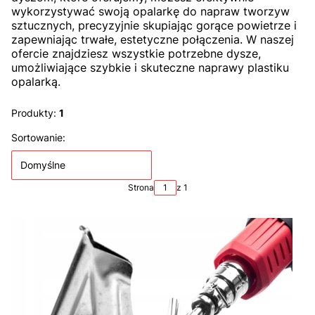
wykorzystywać swoją opalarkę do napraw tworzyw
sztucznych, precyzyjnie skupiając gorące powietrze i
zapewniając trwałe, estetyczne połączenia. W naszej
ofercie znajdziesz wszystkie potrzebne dysze,
umożliwiające szybkie i skuteczne naprawy plastiku
opalarką.
Produkty:
1
Lista produktów
Sortowanie:
Domyślne
Strona
z 1