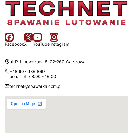
Facebook
X
YouTube
Instagram
Adres:
ul. P. Lipowczana 6, 02-260 Warszawa
+48 607 986 869
pon. - pt. / 8:00 - 16:00
technet@spawarka.com.pl