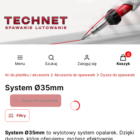
Produkty 
Otwórz wyszukiwarkę
Menu
Szukaj
Zaloguj się
Koszyk
arki do plastiku i akcesoria
Akcesoria do spawarek
Dysze do spawarek
System Ø35mm
Dysze do spawarek
Filtry
System Ø35mm
to wylotowy system opalarek. Dzięki
dyszom, które oferujemy, możesz efektywnie