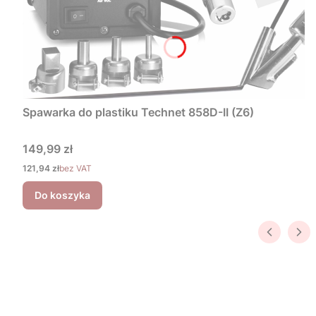
Spawarka do plastiku Technet 858D-II (Z6)
Cena
149,99 zł
Cena
121,94 zł
bez VAT
Do koszyka