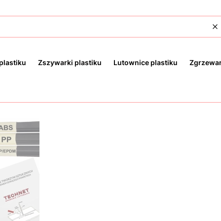
W
plastiku
Zszywarki plastiku
Lutownice plastiku
Zgrzewar