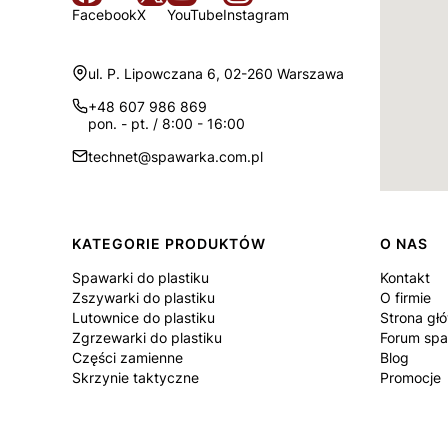
Facebook
X
YouTube
Instagram
Adres:
ul. P. Lipowczana 6, 02-260 Warszawa
+48 607 986 869
pon. - pt. / 8:00 - 16:00
technet@spawarka.com.pl
Linki w stopce
KATEGORIE PRODUKTÓW
O NAS
Spawarki do plastiku
Kontakt
Zszywarki do plastiku
O firmie
Lutownice do plastiku
Strona gł
Zgrzewarki do plastiku
Forum spa
Części zamienne
Blog
Skrzynie taktyczne
Promocje