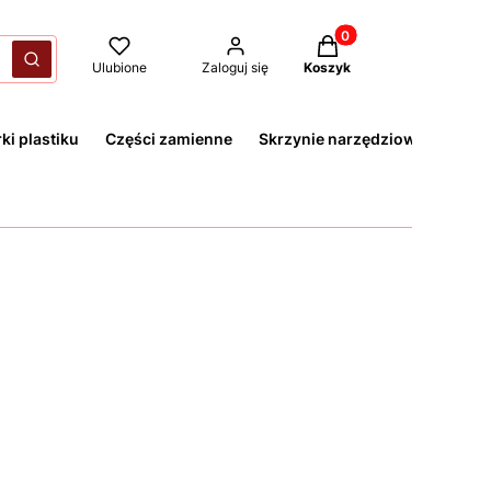
Produkty w koszyku: 
yczyść
Szukaj
Ulubione
Zaloguj się
Koszyk
ki plastiku
Części zamienne
Skrzynie narzędziowe