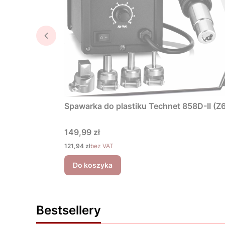
Spawarka do plastiku Technet 858D-II (Z6
Cena
149,99 zł
Cena
121,94 zł
bez VAT
Do koszyka
Bestsellery