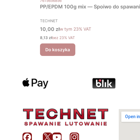
7615656856
PP/EPDM 100g mix — Spoiwo do spawania 
PRODUCENT
TECHNET
Cena brutto
10,00 zł
w tym %s VAT
w tym
23%
VAT
Cena netto
8,13 zł
bez 23% VAT
Do koszyka